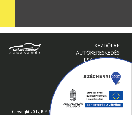
KEZDŐLAP
AUTÓKERESKEDÉS
ESKÜVŐI AUTÓ
BÉRAUTÓK
GALÉRIA
KAPCSOLAT
Copyright 2017, B & B Sportmobil Kft. Minden jog fenntartva.