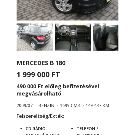
MERCEDES B 180
1 999 000 FT
490 000 Ft előleg befizetésével
megvásárolható
2009/07
BENZIN
1699 CM3
149 437 KM
Felszereltség/Exták:
CD RÁDIÓ
TELEFON /