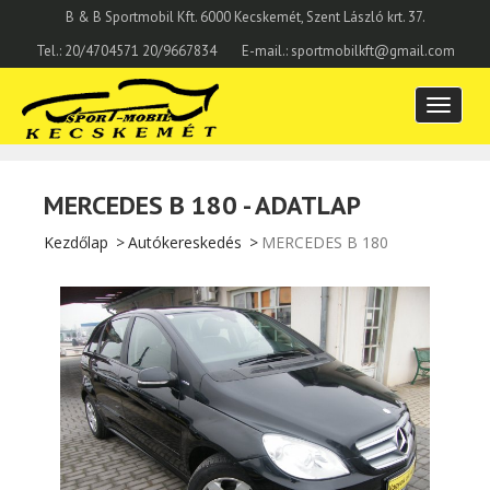
B & B Sportmobil Kft. 6000 Kecskemét, Szent László krt. 37.
Tel.: 20/4704571 20/9667834
E-mail.: sportmobilkft@gmail.com
Toggle
navigatio
MERCEDES B 180 - ADATLAP
Kezdőlap
Autókereskedés
MERCEDES B 180