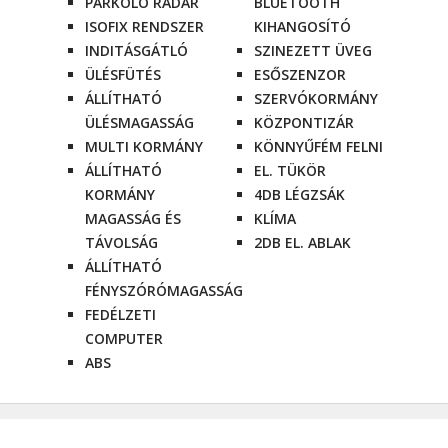
PARKOLÓ RADAR
BLUETOOTH
ISOFIX RENDSZER
KIHANGOSÍTÓ
INDITÁSGÁTLÓ
SZINEZETT ÜVEG
ÜLÉSFÜTÉS
ESŐSZENZOR
ÁLLÍTHATÓ
SZERVÓKORMÁNY
ÜLÉSMAGASSÁG
KÖZPONTIZÁR
MULTI KORMÁNY
KÖNNYŰFÉM FELNI
ÁLLÍTHATÓ
EL. TÜKÖR
KORMÁNY
4DB LÉGZSÁK
MAGASSÁG ÉS
KLÍMA
TÁVOLSÁG
2DB EL. ABLAK
ÁLLÍTHATÓ
FÉNYSZÓRÓMAGASSÁG
FEDÉLZETI
COMPUTER
ABS