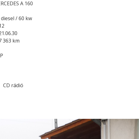
RCEDES A 160
 diesel / 60 kw
12
21.06.30
7 363 km
SP
CD rádió