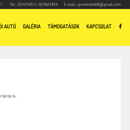
7.
Tel.: 20/4704571 20/9667834
E-mail.: sportmobilkft@gmail.com
ŐI AUTÓ
GALÉRIA
TÁMOGATÁSOK
KAPCSOLAT
távra is.