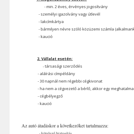
- min. 2 éves, érvényes jogosítvány
- személyi igazolvány vagy útlevél
- lakcímkártya
- bármilyen névre szóló közüzemi számla (alkalmank
- kaució
2. Vállalat esetén:
-
társasági szerződés
- aláírási címpéldány
- 30 napnál nem régebbi cégkivonat
- ha nem a cégvezető a bérlő, akkor egy meghatalmazás
- cégbélyegző
- kaució
Az autó átadáskor a következőket tartalmazza:
- kötelező biztosítás