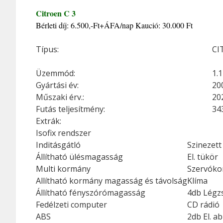
Citroen C 3
Bérleti díj: 6.500,-Ft+ÁFA/nap Kaució: 30.000 Ft
Típus:
CI
Üzemmód:
1.
Gyártási év:
20
Műszaki érv.:
20
Futás teljesítmény:
34
Extrák:
Isofix rendszer
Inditásgátló
Szinezett
Állítható ülésmagasság
El. tükör
Multi kormány
Szervók
Allítható kormány magasság és távolság
Klíma
Állítható fényszórómagasság
4db Légz
Fedélzeti computer
CD rádió
ABS
2db El. ab