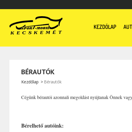
KEZDŐLAP
AUT
BÉRAUTÓK
Kezdőlap
Bérautók
Cégünk bérautói azonnali megoldást nyújtanak Önnek vagy c
Bérelhető autóink: