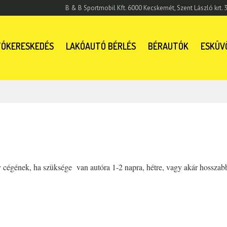
B & B Sportmobil Kft. 6000 Kecskemét, Szent László krt. 3
ÓKERESKEDÉS
LAKÓAUTÓ BÉRLÉS
BÉRAUTÓK
ESKÜV
égének, ha szüksége van autóra 1-2 napra, hétre, vagy akár hosszabb 