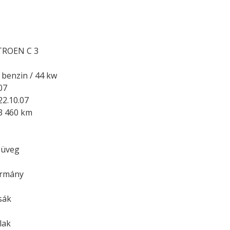
TROEN C 3
1 benzin / 44 kw
07
22.10.07
3 460 km
 üveg
ormány
sák
lak