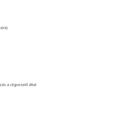
ént)
 a cégvezető által