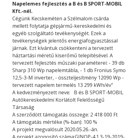
Napelemes fejlesztés a B és B SPORT-MOBIL
Kft.-nél.
Cégünk Kecskeméten a Szélmalom csárda
mellett folytatja gépjármű-kereskedelmi és
egyéb szolgáltató tevékenységét. Ezek a
tevékenységek jelentős energiafogyasztással
járnak. Ezt kívántuk csökkenteni a tervezett
háztartási méretű kiserőmű telepítésével. A
tervezett fejlesztés műszaki paraméterei: - 39 db
Sharp 310 Wp napelemtábla, - 1 db Fronius Symo
12,5-3-M inverter, - összteljesítmény 12090 Wp -
tervezett napelem termelés 13 299 kWh/év"
A kedvezményezett neve: B és B SPORT-MOBIL
Autókereskedelmi Korlátolt Felelősségű
Társaság
A szerződött támogatás összege: 2 418 000 Ft
A támogatás mértéke (%-ban): 100 %
A projekt megvalósult 2020.05.26.-án.
A projekt azonosító száma:GINOP-4.1.3-19-2019-