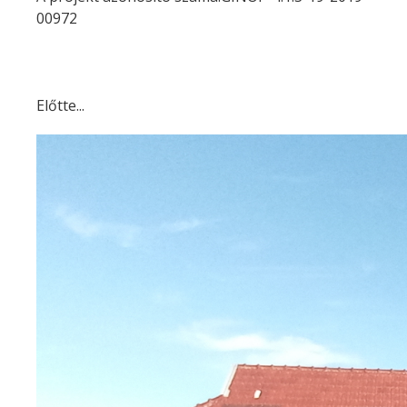
00972
Előtte...