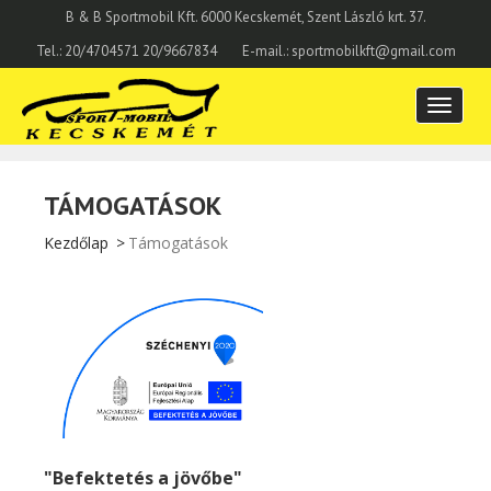
B & B Sportmobil Kft. 6000 Kecskemét, Szent László krt. 37.
Tel.: 20/4704571 20/9667834
E-mail.: sportmobilkft@gmail.com
Toggle
navigatio
TÁMOGATÁSOK
Kezdőlap
Támogatások
"Befektetés a jövőbe"